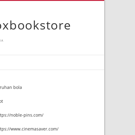
foxbookstore
IA
aruhan bola
ot
tps://noble-pins.com/
ttps://www.cinemasaver.com/