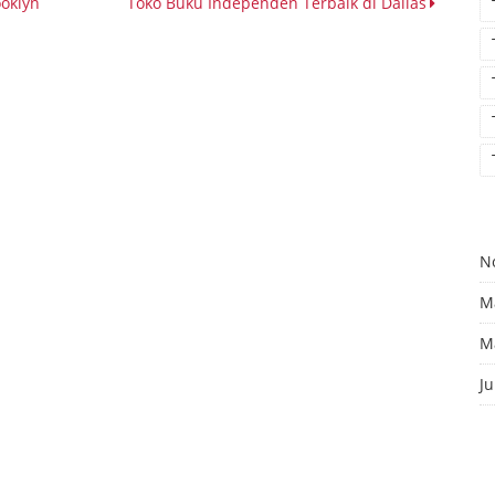
ooklyn
Toko Buku Independen Terbaik di Dallas
N
M
M
J