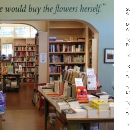
Su
Se
M
Al
T
Pr
To
T
T
T
B
T
T
T