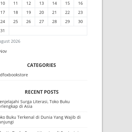
10
11
12
13
14
15
16
17
18
19
20
21
22
23
24
25
26
27
28
29
30
31
ugust 2026
 Nov
CATEGORIES
edfoxbookstore
RECENT POSTS
njelajahi Surga Literasi, Toko Buku
rlengkap di Asia
oko Buku Terkenal di Dunia Yang Wajib di
unjungi