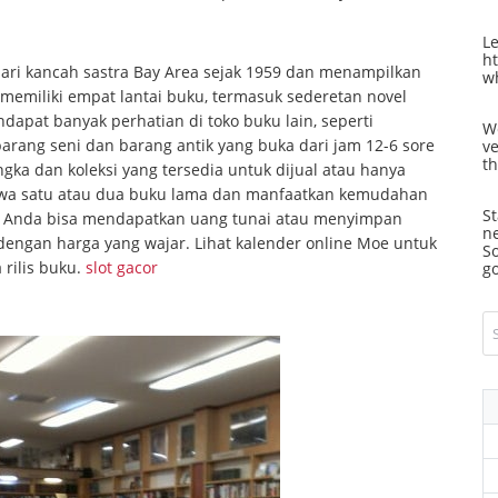
L
h
dari kancah sastra Bay Area sejak 1959 dan menampilkan
w
memiliki empat lantai buku, termasuk sederetan novel
dapat banyak perhatian di toko buku lain, seperti
W
arang seni dan barang antik yang buka dari jam 12-6 sore
ve
th
ka dan koleksi yang tersedia untuk dijual atau hanya
 Bawa satu atau dua buku lama dan manfaatkan kemudahan
St
 Anda bisa mendapatkan uang tunai atau menyimpan
n
dengan harga yang wajar. Lihat kalender online Moe untuk
So
rilis buku.
slot gacor
g