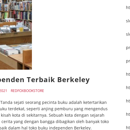
h
sl
sl
p
p
h
enden Terbaik Berkeley
ht
 2021
REDFOXBOOKSTORE
h
Tanda sejati seorang pecinta buku adalah ketertarikan
buku terdekat, seperti anjing pemburu yang mengendus
h
 kisah kota di sekitarnya. Sebuah kota dengan sejarah
ki cerita yang dengan bangga dibagikan oleh banyak toko
h
baik dalam hal toko buku independen Berkeley.