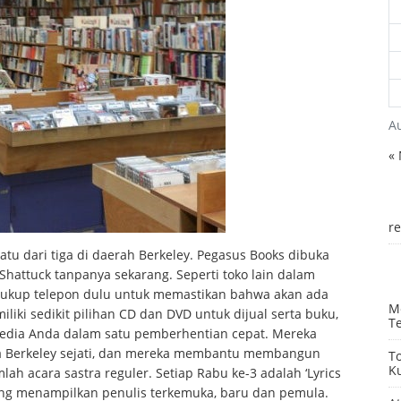
A
«
r
satu dari tiga di daerah Berkeley. Pegasus Books dibuka
hattuck tanpanya sekarang. Seperti toko lain dalam
 cukup telepon dulu untuk memastikan bahwa akan ada
Me
iliki sedikit pilihan CD dan DVD untuk dijual serta buku,
Te
dia Anda dalam satu pemberhentian cepat. Mereka
ya Berkeley sejati, dan mereka membantu membangun
T
K
h acara sastra reguler. Setiap Rabu ke-3 adalah ‘Lyrics
ang menampilkan penulis terkemuka, baru dan pemula.