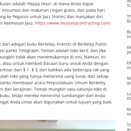
At
p bulan adalah ‘Happy Hour’, di mana Anda dapat
Y
 minuman dan makanan ringan gratis, dan pada hari
Th
g ke Pegasus untuk ‘Jazz Stories’ dan manjakan diri
B
an keemasan jazz.
https://www.mustangcontracting.com/
Ba
In
dari adegan buku Berkeley, Friends of Berkeley Public
Ek
si parkir Telegraph. Teman adalah toko kecil, dan jika
J
mungkin tidak akan menemukannya di sini. Namun, ini
Ek
ah, atau untuk membeli bacaan baru untuk Anda dengan
In
erkisar dari $ 1- $ 3, dan bahkan ada beberapa rak yang
alah toko yang hanya menerima uang tunai, dan setiap
Me
mbantu membayar acara Perpustakaan Umum Berkeley
di
i dan kerajinan. Teman mungkin satu-satunya toko di
Li
li buku, tetapi mereka menerima sumbangan dan Anda
Po
gat Anda cintai akan digunakan untuk tujuan yang baik.
M
In
T
A