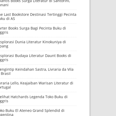
lantis Books Surga Literatur di Santorini,
unani
e Last Bookstore Destinasi Tertinggi Pecinta
uku di AS
rter Books Surga Bagi Pecinta Buku di
ggris
splorasi Dunia Literatur Kinokuniya di
epang
splorasi Budaya Literatur Daunt Books di
ggris
ngintip Keindahan Sastra, Livraria da Vila
 Brasil
vraria Lello, Keajaiban Warisan Literatur di
rtugal
elihat Hatchards Legenda Toko Buku di
ggris
oko Buku El Ateneo Grand Splendid di
rgentina