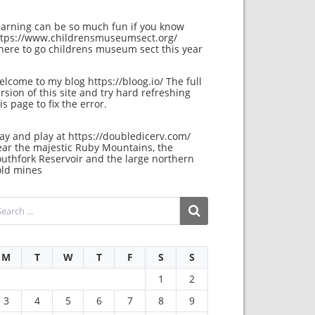
earning can be so much fun if you know
ttps://www.childrensmuseumsect.org/
here to go childrens museum sect this year
elcome to my blog
https://bloog.io/
The full
rsion of this site and try hard refreshing
is page to fix the error.
ay and play at
https://doubledicerv.com/
ear the majestic Ruby Mountains, the
uthfork Reservoir and the large northern
old mines
M
T
W
T
F
S
S
1
2
3
4
5
6
7
8
9